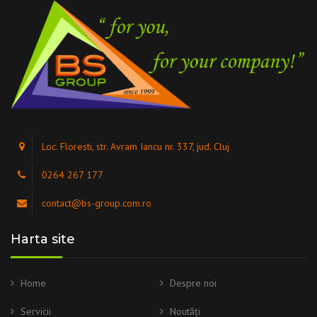
Loc. Floresti, str. Avram Iancu nr. 337, jud. Cluj
0264 267 177
contact@bs-group.com.ro
Harta site
Home
Despre noi
Servicii
Noutăți