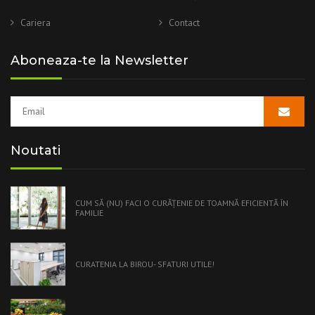
Cariera
Contact
Aboneaza-te la Newsletter
Noutati
CUM SĂ (NU) FACI O CURĂŢENIE DE TOAMNĂ EFICIENTĂ ÎN
FAMILIE
CURATENIA LA BIROU- SFATURI UTILE!