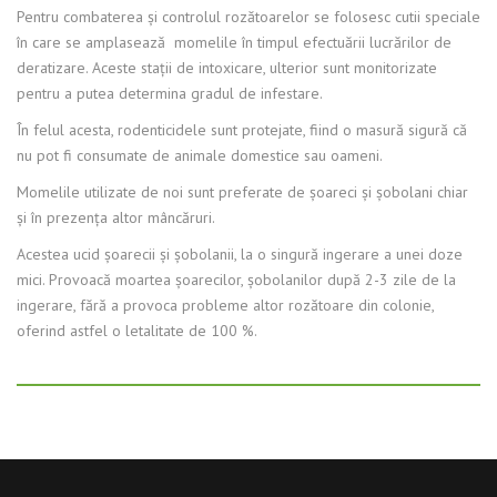
Pentru combaterea şi controlul rozătoarelor se folosesc cutii speciale
în care se amplasează momelile în timpul efectuării lucrărilor de
deratizare. Aceste staţii de intoxicare, ulterior sunt monitorizate
pentru a putea determina gradul de infestare.
În felul acesta, rodenticidele sunt protejate, fiind o masură sigură că
nu pot fi consumate de animale domestice sau oameni.
Momelile utilizate de noi sunt preferate de şoareci şi şobolani chiar
şi în prezenţa altor mâncăruri.
Acestea ucid şoarecii şi şobolanii, la o singură ingerare a unei doze
mici. Provoacă moartea şoarecilor, şobolanilor după 2-3 zile de la
ingerare, fără a provoca probleme altor rozătoare din colonie,
oferind astfel o letalitate de 100 %.