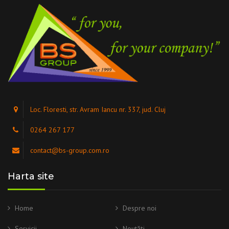
Loc. Floresti, str. Avram Iancu nr. 337, jud. Cluj
0264 267 177
contact@bs-group.com.ro
Harta site
Home
Despre noi
Servicii
Noutăți