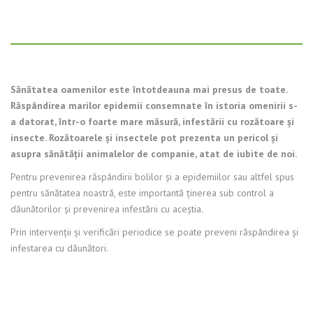
Sănătatea oamenilor este întotdeauna mai presus de toate.
Răspândirea marilor epidemii consemnate în istoria omenirii s-
a datorat, într-o foarte mare măsură, infestării cu rozătoare şi
insecte. Rozătoarele şi insectele pot prezenta un pericol şi
asupra sănătăţii animalelor de companie, atat de iubite de noi.
Pentru prevenirea răspândirii bolilor şi a epidemiilor sau altfel spus
pentru sănătatea noastră, este importantă ţinerea sub control a
dăunătorilor şi prevenirea infestării cu aceştia.
Prin intervenţii şi verificări periodice se poate preveni răspândirea şi
infestarea cu dăunători.