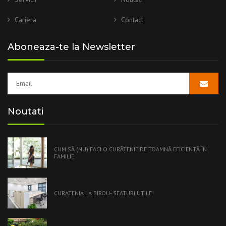
Cariera
Contact
Aboneaza-te la Newsletter
Noutati
CUM SĂ (NU) FACI O CURĂŢENIE DE TOAMNĂ EFICIENTĂ ÎN
FAMILIE
CURATENIA LA BIROU- SFATURI UTILE!