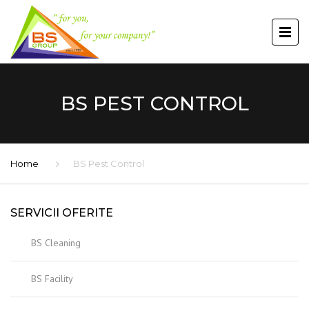
BS PEST CONTROL
Home
BS Pest Control
SERVICII OFERITE
BS Cleaning
BS Facility