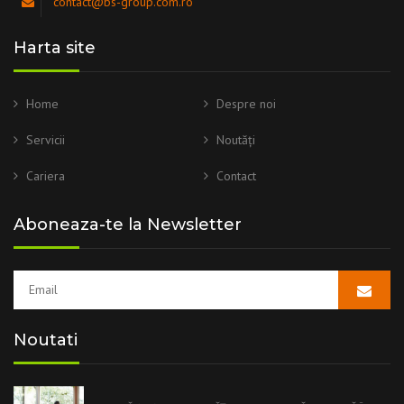
contact@bs-group.com.ro
Harta site
Home
Despre noi
Servicii
Noutăți
Cariera
Contact
Aboneaza-te la Newsletter
Noutati