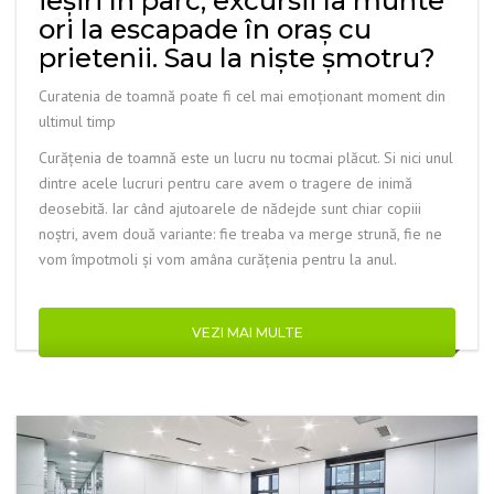
ieşiri în parc, excursii la munte
ori la escapade în oraş cu
prietenii. Sau la nişte şmotru?
Curatenia de toamnă poate fi cel mai emoţionant moment din
ultimul timp
Curăţenia de toamnă este un lucru nu tocmai plăcut. Si nici unul
dintre acele lucruri pentru care avem o tragere de inimă
deosebită. Iar când ajutoarele de nădejde sunt chiar copiii
noştri, avem două variante: fie treaba va merge strună, fie ne
vom împotmoli şi vom amâna curăţenia pentru la anul.
VEZI MAI MULTE