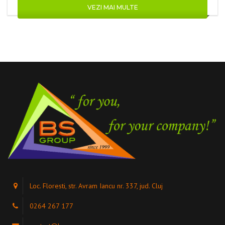
VEZI MAI MULTE
Loc. Floresti, str. Avram Iancu nr. 337, jud. Cluj
0264 267 177