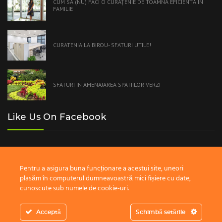
CUM SĂ (NU) FACI O CURĂŢENIE DE TOAMNĂ EFICIENTĂ ÎN
FAMILIE
CURATENIA LA BIROU- SFATURI UTILE!
SFATURI IN AMENAJAREA SPATIILOR VERZI
Like Us On Facebook
Pentru a asigura buna funcționare a acestui site, uneori
plasăm în computerul dumneavoastră mici fișiere cu date,
cunoscute sub numele de cookie-uri.
Copyright © 2019 BS Group - Development by
Fivetn Development
Acceptă
Schimbă setările