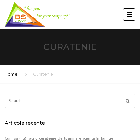
CURATENIE
Home
Curatenie
Caută
după:
Articole recente
Cum să (nu) faci o curăţenie de toamnă eficientă în familie