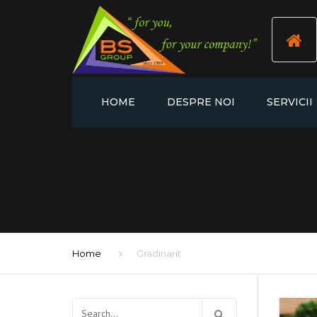
HOME
DESPRE NOI
SERVICII
BS CLEANI
BS FACILITY
BS PROPER
BS GARDEN
Home
Gradinarit
BS PEST C
Caută