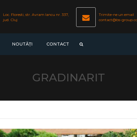
Loc. Floresti, str. Avram Iancu nr. 337,
Trimite-ne un email
jud. Cluj
contact@bs-group.c
NOUTĂȚI
CONTACT
NG
1 COLUMN NEWS
GRADINARIT
TY
ING
ONTROL