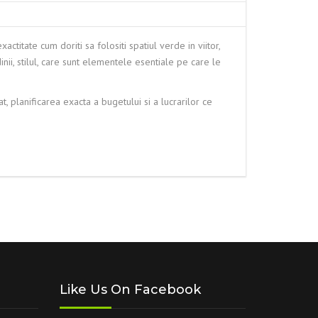
actitate cum doriti sa folositi spatiul verde in viitor,
dinii, stilul, care sunt elementele esentiale pe care le
, planificarea exacta a bugetului si a lucrarilor ce
Like Us On Facebook