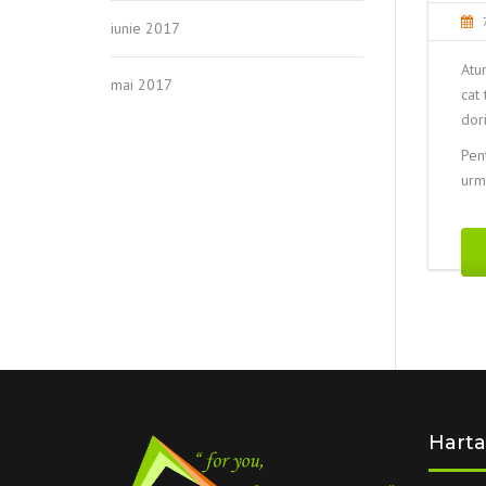
iunie 2017
Atun
mai 2017
cat 
dori
Pent
urm
Harta