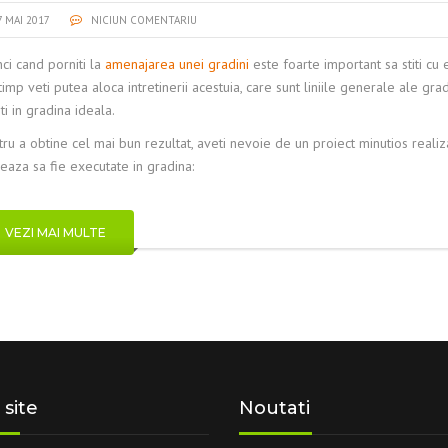
7 MAI 2017
NICIUN COMENTARIU
ci cand porniti la
amenajarea unei gradini
este foarte important sa stiti cu ex
timp veti putea aloca intretinerii acestuia, care sunt liniile generale ale gra
ti in gradina ideala.
ru a obtine cel mai bun rezultat, aveti nevoie de un proiect minutios realizat
eaza sa fie executate in gradina:
VEZI MAI MULTE
 site
Noutati