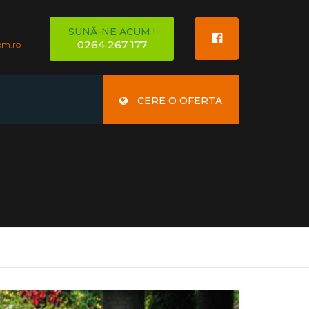
SUNĂ-NE ACUM !
0264 267 177
om.ro
CERE O OFERTA